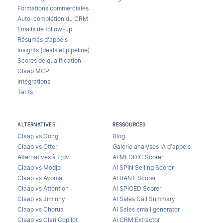
Formations commerciales
Auto-complétion du CRM
Emails de follow-up
Résumés d'appels
Insights (deals et pipeline)
Scores de qualification
Claap MCP
Intégrations
Tarifs
ALTERNATIVES
RESSOURCES
Claap vs Gong
Blog
Claap vs Otter
Galerie analyses IA d’appels
Alternatives à tl;dv
AI MEDDIC Scorer
Claap vs Modjo
AI SPIN Selling Scorer
Claap vs Avoma
AI BANT Scorer
Claap vs Attention
AI SPICED Scorer
Claap vs Jiminny
AI Sales Call Summary
Claap vs Chorus
AI Sales email generator
Claap vs Clari Copilot
AI CRM Extractor