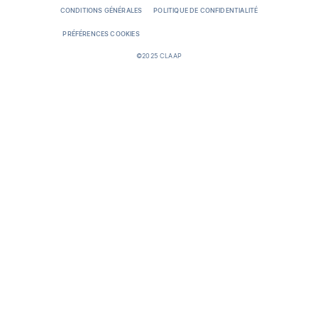
CONDITIONS GÉNÉRALES
POLITIQUE DE CONFIDENTIALITÉ
PRÉFÉRENCES COOKIES
©2025 CLAAP