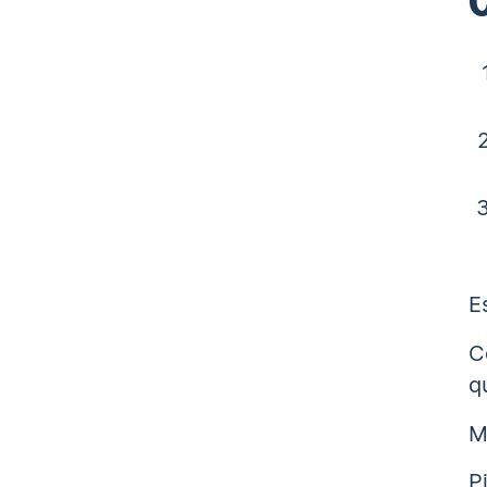
E
C
q
M
P