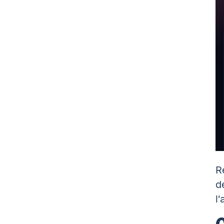
R
d
l