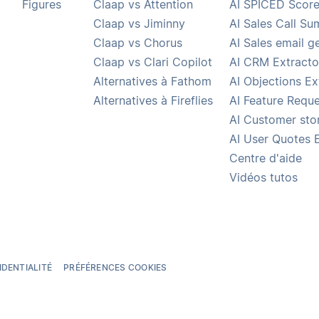
Figures
Claap vs Attention
AI SPICED Score
Claap vs Jiminny
AI Sales Call S
Claap vs Chorus
AI Sales email g
Claap vs Clari Copilot
AI CRM Extracto
Alternatives à Fathom
AI Objections Ex
Alternatives à Fireflies
AI Feature Reque
AI Customer stor
AI User Quotes 
Centre d'aide
Vidéos tutos
IDENTIALITÉ
PRÉFÉRENCES COOKIES