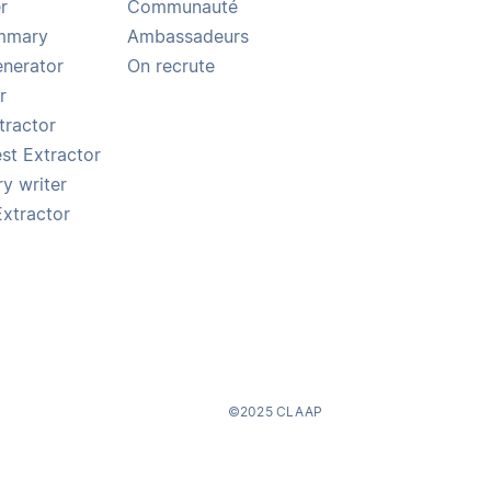
r
Communauté
ummary
Ambassadeurs
enerator
On recrute
r
tractor
st Extractor
y writer
Extractor
©2025 CLAAP