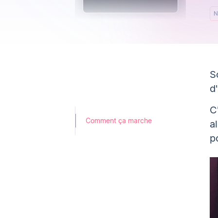
N
S
d
C
Comment ça marche
a
p