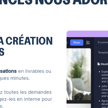
LA CRÉATION
S
sations
en livrables ou
ques minutes.
sez toutes les demandes
agez-les en interne pour
e.