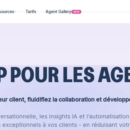
sources
Tarifs
Agent Gallery
NEW
P POUR LES AG
eur client, fluidifiez la collaboration et dévelop
ersationnelle,
les insights IA et l'automatisation
s exceptionnels à vos clients - en réduisant vot