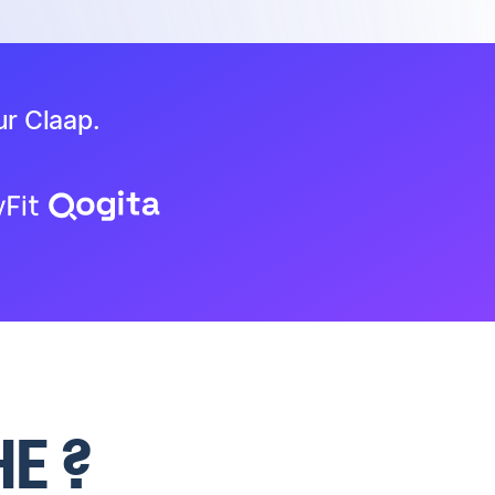
ur Claap.
E ?