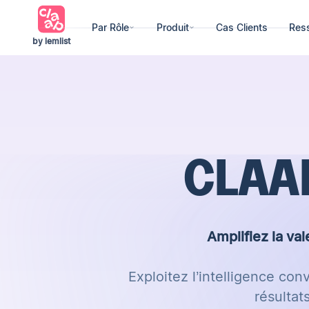
Par Rôle
Produit
Cas Clients
Res
by lemlist
CLAA
Amplifiez la val
Exploitez l’
intelligence conv
résultat