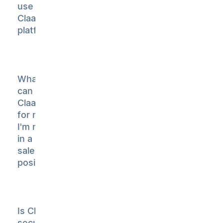
use
Claap's AI
platform?
What
can
Claap do
for me if
I'm not
in a
sales
position?
Is Claap
secure?