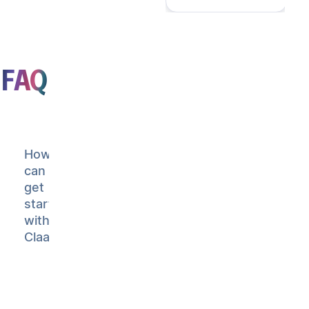
FAQ
How
can I
get
started
with
Claap?
Claap
requires
15