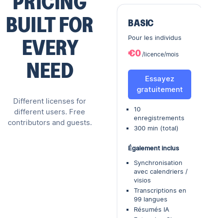
PRICING
BUILT FOR
BASIC
Pour les individus
EVERY
€0
/licence/mois
NEED
Essayez
gratuitement
Different licenses for
10
different users. Free
enregistrements
contributors and guests.
300 min (total)
Également inclus
Synchronisation
avec calendriers /
visios
Transcriptions en
99 langues
Résumés IA