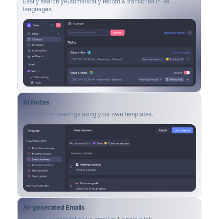
Easily search yAutomatically record & transcribe in 99
languages.
AI Notes
Summarize meetings using your own templates.
AI-generated Emails