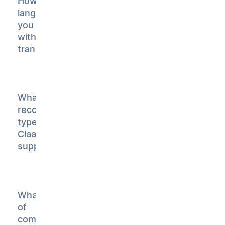
How many
languages do
you support
with
transcription?
What
recording
types do
Claap
support?
What type
of
companies