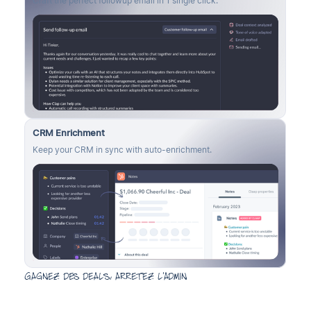
Craft the perfect followup email in 1 single click.
CRM Enrichment
Keep your CRM in sync with auto-enrichment.
Gagnez des deals, arretez l'admin