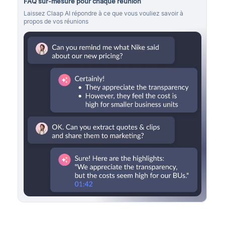
FAQ sur-mesure pour chaque réunion
Laissez Claap AI répondre à ce que vous vouliez savoir à
propos de vos réunions